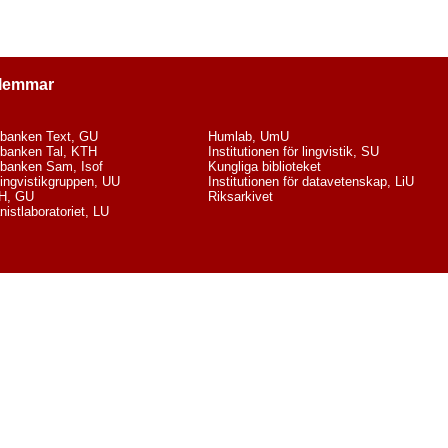
lemmar
banken Text, GU
Humlab, UmU
banken Tal, KTH
Institutionen för lingvistik, SU
banken Sam, Isof
Kungliga biblioteket
lingvistikgruppen, UU
Institutionen för datavetenskap, LiU
H, GU
Riksarkivet
istlaboratoriet, LU