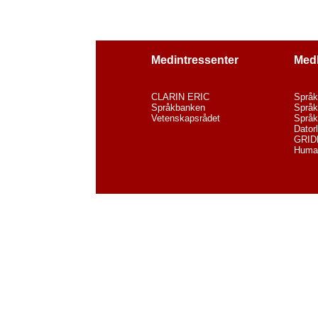
Medintressenter
Med
CLARIN ERIC
Språk
Språkbanken
Språk
Vetenskapsrådet
Språk
Dator
GRID
Human