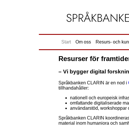
Start
Om oss
Resurs- och ku
Resurser för framtid
– Vi bygger digital forskni
Språkbanken CLARIN är en nod i
tillhandahåller:
nationell och europeisk infras
omfattande digitaliserade ma
användarstöd, workshoppar o
Språkbanken CLARIN koordineras av 
material inom humaniora och samh